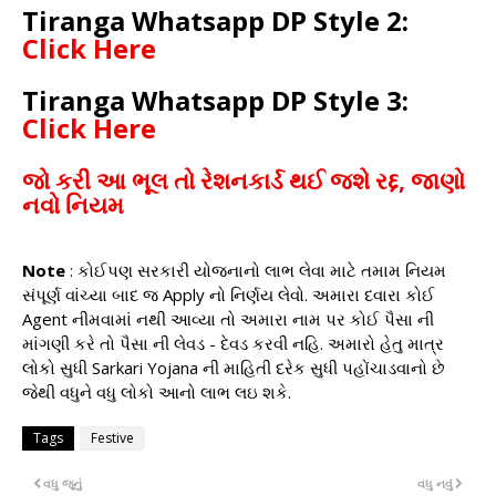
Tiranga Whatsapp DP Style 2:
Click Here
Tiranga Whatsapp DP Style 3:
Click Here
જો કરી આ ભૂલ તો રેશનકાર્ડ થઈ જશે રદ્દ, જાણો
નવો નિયમ
Note
: કોઈપણ સરકારી યોજનાનો લાભ લેવા માટે તમામ નિયમ
સંપૂર્ણ વાંચ્યા બાદ જ Apply નો નિર્ણય લેવો. અમારા દવારા કોઈ
Agent નીમવામાં નથી આવ્યા તો અમારા નામ પર કોઈ પૈસા ની
માંગણી કરે તો પૈસા ની લેવડ - દેવડ કરવી નહિ. અમારો હેતુ માત્ર
લોકો સુધી Sarkari Yojana ની માહિતી દરેક સુધી પહોંચાડવાનો છે
જેથી વધુને વધુ લોકો આનો લાભ લઇ શકે.
Tags
Festive
વધુ જૂનું
વધુ નવું