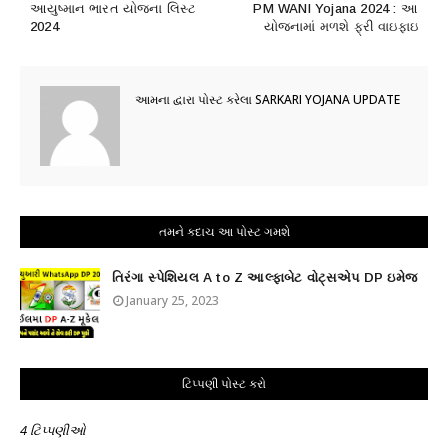
આયુષ્માન ભારત યોજના લિસ્ટ
PM WANI Yojana 2024 : આ
2024
યોજનામાં મળશે ફ્રી વાઇફાઇ
આમના દ્વારા પોસ્ટ કરેલા
SARKARI YOJANA UPDATE
તમને કદાચ આ પોસ્ટ ગમશે
તિરંગા સ્પેશિયલ A to Z આલ્ફાબેટ વોટ્સએપ DP ઇમેજ
January 25, 2023
ટિપ્પણી પોસ્ટ કરો
4 ટિપ્પણીઓ