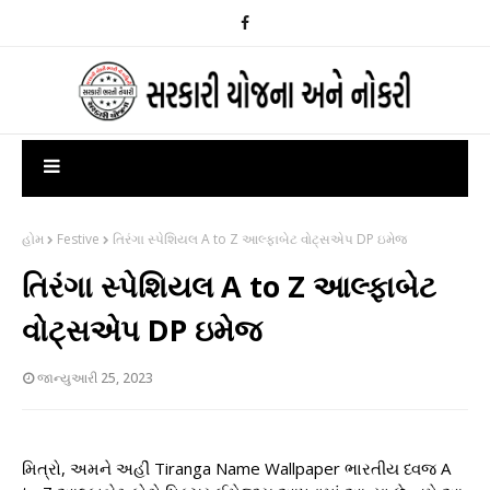
હોમ
Festive
તિરંગા સ્પેશિયલ A to Z આલ્ફાબેટ વોટ્સએપ DP ઇમેજ
તિરંગા સ્પેશિયલ A to Z આલ્ફાબેટ
વોટ્સએપ DP ઇમેજ
જાન્યુઆરી 25, 2023
મિત્રો, અમને અહીં Tiranga Name Wallpaper ભારતીય ધ્વજ A