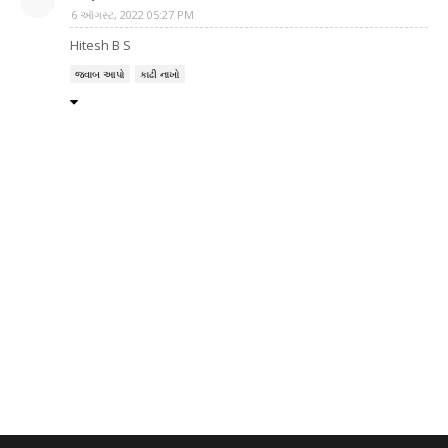
6 ઑગસ્ટ, 2022 05:27 PM
Hitesh B S
જવાબ આપો
કાઢી નાખો