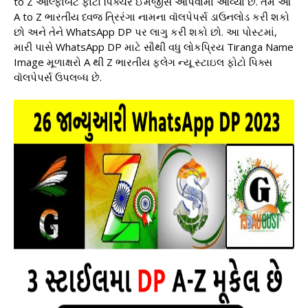
to Z આલ્ફાબેટ ફોટો પિક્ચર ઈમેજીસ આપવામાં આવ્યા છે. તમે આ
A to Z ભારતીય ધ્વજ ત્રિરંગા નામના વૉલપેપર્સ ડાઉનલોડ કરી શકો
છો અને તેને WhatsApp DP પર લાગુ કરી શકો છો. આ પોસ્ટમાં,
મારી પાસે WhatsApp DP માટે સૌથી વધુ લોકપ્રિય Tiranga Name
Image મૂળાક્ષરો A થી Z ભારતીય ફ્લેગ ન્યૂ સ્ટાઇલ ફોટો પિક્સ
વૉલપેપર્સ ઉપલબ્ધ છે.