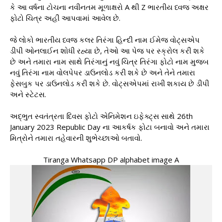
કે આ વર્ષના ટોચના નવીનતમ મૂળાક્ષરો A થી Z ભારતીય ધ્વજ અક્ષર
ફોટો ચિત્ર અહીં આપવામાં આવેલ છે.
જે લોકો ભારતીય ધ્વજ કલર તિરંગા હિન્દી નામ ઈમેજ વોટ્સએપ
ડીપી ઓનલાઈન શોધી રહ્યા છે, તેઓ આ પેજ પર સ્ક્રોલ કરી શકે
છે અને તમારા નામ સાથે તિરંગાનું નવું ચિત્ર તિરંગા ફોટો નામ મુજબ
નવું તિરંગા નામ વોલપેપર ડાઉનલોડ કરી શકે છે અને તેને તમારા
ફેસબુક પર ડાઉનલોડ કરી શકે છે. વોટ્સએપમાં રાખી શકાય છે ડીપી
અને સ્ટેટસ.
અદ્ભુત સ્વતંત્રતા દિવસ ફોટો એનિમેશન ઇફેક્ટ્સ સાથે 26th
January 2023 Republic Day ના આકર્ષક ફોટા બનાવો અને તમારા
મિત્રોને તમારા તહેવારની શુભેચ્છાઓ બતાવો.
Tiranga Whatsapp DP alphabet image A