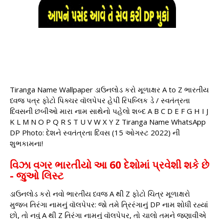
Tiranga Name Wallpaper ડાઉનલોડ કરો મૂળાક્ષર A to Z ભારતીય
ધ્વજ પત્ર ફોટો પિક્ચર વૉલપેપર હેપી રિપબ્લિક ડે / સ્વતંત્રતા
દિવસની છબીઓ મારા નામ સાથેનો પહેલો શબ્દ A B C D E F G H I J
K L M N O P Q R S T U V W X Y Z Tiranga Name WhatsApp
DP Photo: દેશને સ્વતંત્રતા દિવસ (15 ઓગસ્ટ 2022) ની
શુભકામના!
વિઝા વગર ભારતીયો આ 60 દેશોમાં પ્રવેશી શકે છે
- જુઓ લિસ્ટ
ડાઉનલોડ કરો નવો ભારતીય ધ્વજ A થી Z ફોટો ચિત્ર મૂળાક્ષરો
મુજબ તિરંગા નામનું વૉલપેપર: જો તમે ત્રિરંગાનું DP નામ શોધી રહ્યાં
છો, તો નવું A થી Z તિરંગા નામનું વૉલપેપર, તો ચાલો તમને જણાવીએ